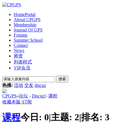
Home
Portal
About CPGPS
Membership
Journal Of GPS
Forums
Summer School
Contact
News
师资
列表样式
VIP会员
搜索
热搜:
活动
交友
discuz
CPGPS
»
论坛
›
Discuz!
›
课程
收藏本版
|
订阅
课程
今日:
0
|
主题:
2
|
排名:
3