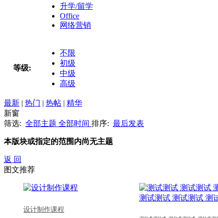
升学/留学
Office
网络营销
不限
初级
等级:
中级
高级
最新
|
热门
|
热帖
|
精华
新窗
筛选:
全部主题
全部时间
排序:
最后发表
本版块或指定的范围内尚无主题
返 回
图文推荐
设计制作课程