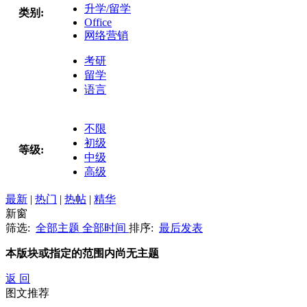
升学/留学
类别:
Office
网络营销
考研
留学
语言
不限
初级
等级:
中级
高级
最新
|
热门
|
热帖
|
精华
新窗
筛选:
全部主题
全部时间
排序:
最后发表
本版块或指定的范围内尚无主题
返 回
图文推荐