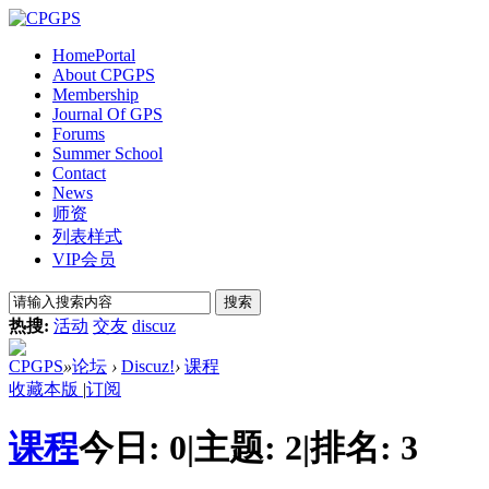
Home
Portal
About CPGPS
Membership
Journal Of GPS
Forums
Summer School
Contact
News
师资
列表样式
VIP会员
搜索
热搜:
活动
交友
discuz
CPGPS
»
论坛
›
Discuz!
›
课程
收藏本版
|
订阅
课程
今日:
0
|
主题:
2
|
排名:
3