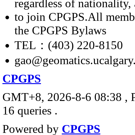
regardless of nationality
to join CPGPS.All membe
the CPGPS Bylaws
TEL：(403) 220-8150
gao@geomatics.ucalgary
CPGPS
GMT+8, 2026-8-6 08:38
, 
16 queries .
Powered by
CPGPS