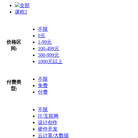
全部
课程
2
不限
0元
价格区
1-99元
间:
100-499元
500-999元
1000元以上
不限
付费类
免费
型:
付费
不限
IT/互联网
设计创作
硬件开发
云计算/大数据