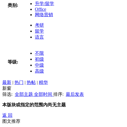
升学/留学
类别:
Office
网络营销
考研
留学
语言
不限
初级
等级:
中级
高级
最新
|
热门
|
热帖
|
精华
新窗
筛选:
全部主题
全部时间
排序:
最后发表
本版块或指定的范围内尚无主题
返 回
图文推荐