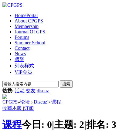
Home
Portal
About CPGPS
Membership
Journal Of GPS
Forums
Summer School
Contact
News
师资
列表样式
VIP会员
搜索
热搜:
活动
交友
discuz
CPGPS
»
论坛
›
Discuz!
›
课程
收藏本版
|
订阅
课程
今日:
0
|
主题:
2
|
排名:
3