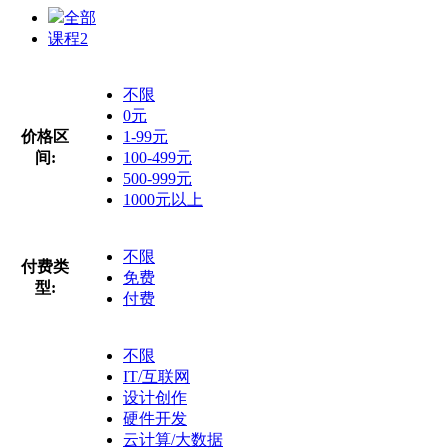
全部
课程
2
不限
0元
价格区
1-99元
间:
100-499元
500-999元
1000元以上
不限
付费类
免费
型:
付费
不限
IT/互联网
设计创作
硬件开发
云计算/大数据