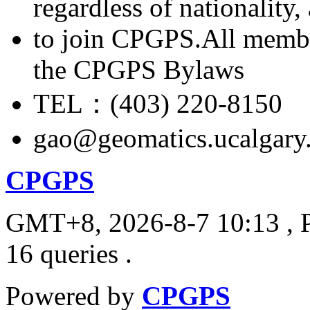
regardless of nationality
to join CPGPS.All membe
the CPGPS Bylaws
TEL：(403) 220-8150
gao@geomatics.ucalgary
CPGPS
GMT+8, 2026-8-7 10:13
, 
16 queries .
Powered by
CPGPS