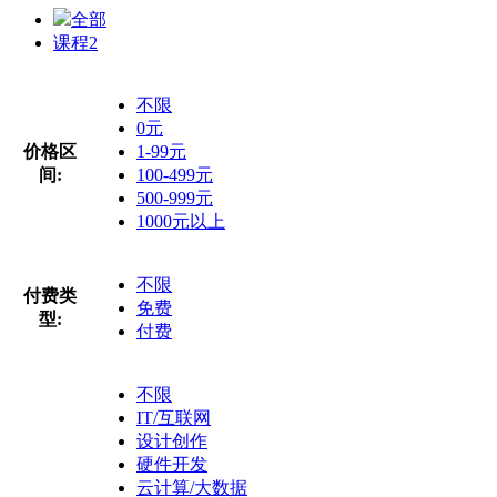
全部
课程
2
不限
0元
价格区
1-99元
间:
100-499元
500-999元
1000元以上
不限
付费类
免费
型:
付费
不限
IT/互联网
设计创作
硬件开发
云计算/大数据