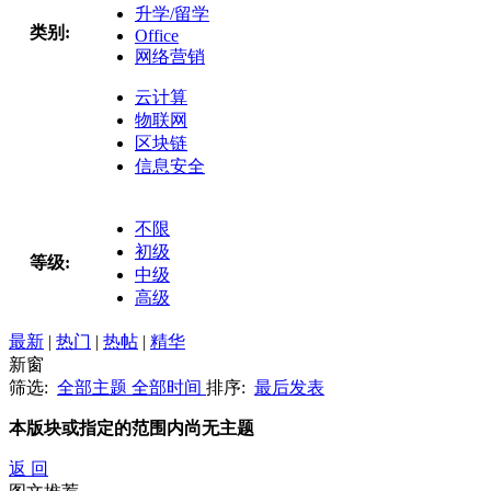
升学/留学
类别:
Office
网络营销
云计算
物联网
区块链
信息安全
不限
初级
等级:
中级
高级
最新
|
热门
|
热帖
|
精华
新窗
筛选:
全部主题
全部时间
排序:
最后发表
本版块或指定的范围内尚无主题
返 回