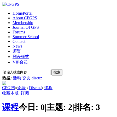
Home
Portal
About CPGPS
Membership
Journal Of GPS
Forums
Summer School
Contact
News
师资
列表样式
VIP会员
搜索
热搜:
活动
交友
discuz
CPGPS
»
论坛
›
Discuz!
›
课程
收藏本版
|
订阅
课程
今日:
0
|
主题:
2
|
排名:
3