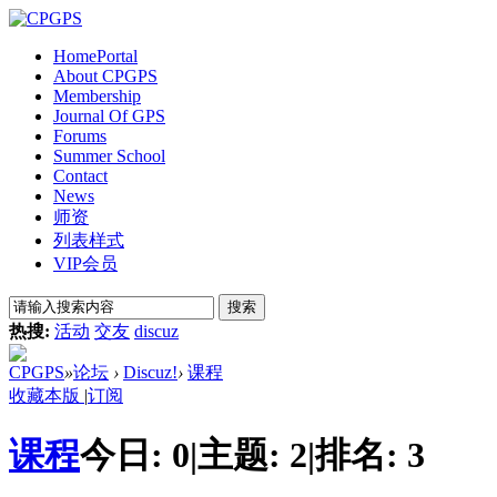
Home
Portal
About CPGPS
Membership
Journal Of GPS
Forums
Summer School
Contact
News
师资
列表样式
VIP会员
搜索
热搜:
活动
交友
discuz
CPGPS
»
论坛
›
Discuz!
›
课程
收藏本版
|
订阅
课程
今日:
0
|
主题:
2
|
排名:
3