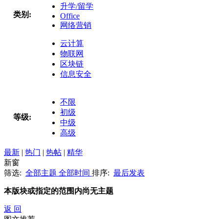
升学/留学
类别:
Office
网络营销
云计算
物联网
区块链
信息安全
不限
初级
等级:
中级
高级
最新
|
热门
|
热帖
|
精华
新窗
筛选:
全部主题
全部时间
排序:
最后发表
本版块或指定的范围内尚无主题
返 回