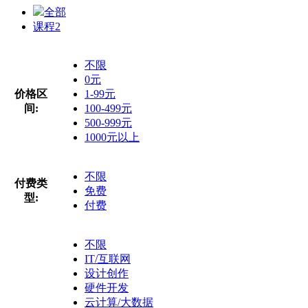
全部
课程
2
不限
0元
价格区
1-99元
间:
100-499元
500-999元
1000元以上
不限
付费类
免费
型:
付费
不限
IT/互联网
设计创作
硬件开发
云计算/大数据