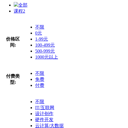
全部
课程
2
不限
0元
价格区
1-99元
间:
100-499元
500-999元
1000元以上
不限
付费类
免费
型:
付费
不限
IT/互联网
设计创作
硬件开发
云计算/大数据