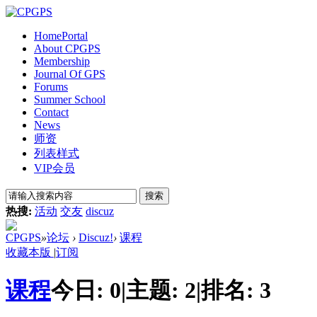
Home
Portal
About CPGPS
Membership
Journal Of GPS
Forums
Summer School
Contact
News
师资
列表样式
VIP会员
搜索
热搜:
活动
交友
discuz
CPGPS
»
论坛
›
Discuz!
›
课程
收藏本版
|
订阅
课程
今日:
0
|
主题:
2
|
排名:
3