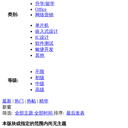
升学/留学
Office
类别:
网络营销
单片机
嵌入式设计
IC设计
软件测试
敏捷开发
其他
不限
初级
等级:
中级
高级
最新
|
热门
|
热帖
|
精华
新窗
筛选:
全部主题
全部时间
排序:
最后发表
本版块或指定的范围内尚无主题