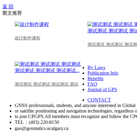
返 回
图文推荐
设计制作课程
测试测试 测试测试 测试测
By Laws
Publication Info
Benefits
FAQ
测试测试 测试测试 测试测试 测试
Journal of GPS
CONTACT
GNSS professionals, students, and anyone interested in Global 
or satellite positioning and navigation technologies, regardless 
to join CPGPS.All members must recognize and follow the 
TEL：(403) 220-8150
gao@geomatics.ucalgary.ca