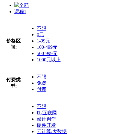
全部
课程
1
不限
0元
价格区
1-99元
间:
100-499元
500-999元
1000元以上
不限
付费类
免费
型:
付费
不限
IT/互联网
设计创作
硬件开发
云计算/大数据