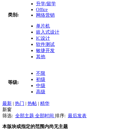
升学/留学
Office
类别:
网络营销
单片机
嵌入式设计
IC设计
软件测试
敏捷开发
其他
不限
初级
等级:
中级
高级
最新
|
热门
|
热帖
|
精华
新窗
筛选:
全部主题
全部时间
排序:
最后发表
本版块或指定的范围内尚无主题