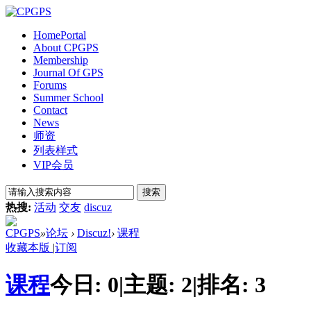
Home
Portal
About CPGPS
Membership
Journal Of GPS
Forums
Summer School
Contact
News
师资
列表样式
VIP会员
搜索
热搜:
活动
交友
discuz
CPGPS
»
论坛
›
Discuz!
›
课程
收藏本版
|
订阅
课程
今日:
0
|
主题:
2
|
排名:
3