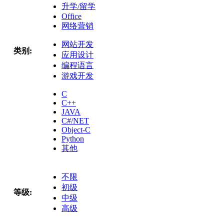
升学/留学
Office
网络营销
网站开发
类别:
应用设计
编程语言
游戏开发
C
C++
JAVA
C#/NET
Object-C
Python
其他
不限
初级
等级:
中级
高级