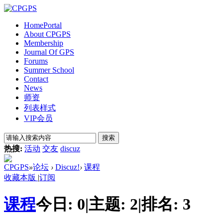
Home
Portal
About CPGPS
Membership
Journal Of GPS
Forums
Summer School
Contact
News
师资
列表样式
VIP会员
搜索
热搜:
活动
交友
discuz
CPGPS
»
论坛
›
Discuz!
›
课程
收藏本版
|
订阅
课程
今日:
0
|
主题:
2
|
排名:
3