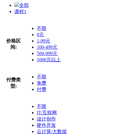
全部
课程
1
不限
0元
价格区
1-99元
间:
100-499元
500-999元
1000元以上
不限
付费类
免费
型:
付费
不限
IT/互联网
设计创作
硬件开发
云计算/大数据