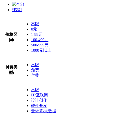
全部
课程
1
不限
0元
价格区
1-99元
间:
100-499元
500-999元
1000元以上
不限
付费类
免费
型:
付费
不限
IT/互联网
设计创作
硬件开发
云计算/大数据