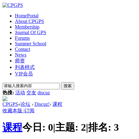
Home
Portal
About CPGPS
Membership
Journal Of GPS
Forums
Summer School
Contact
News
师资
列表样式
VIP会员
搜索
热搜:
活动
交友
discuz
CPGPS
»
论坛
›
Discuz!
›
课程
收藏本版
|
订阅
课程
今日:
0
|
主题:
2
|
排名:
3