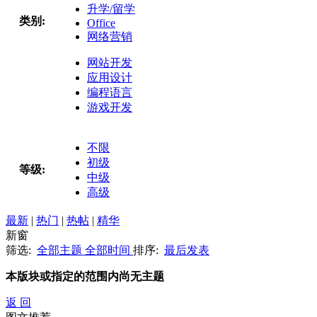
升学/留学
类别:
Office
网络营销
网站开发
应用设计
编程语言
游戏开发
不限
初级
等级:
中级
高级
最新
|
热门
|
热帖
|
精华
新窗
筛选:
全部主题
全部时间
排序:
最后发表
本版块或指定的范围内尚无主题
返 回