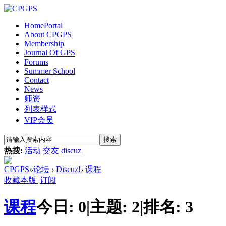
Home
Portal
About CPGPS
Membership
Journal Of GPS
Forums
Summer School
Contact
News
师资
列表样式
VIP会员
搜索
热搜:
活动
交友
discuz
CPGPS
»
论坛
›
Discuz!
›
课程
收藏本版
|
订阅
课程
今日:
0
|
主题:
2
|
排名:
3