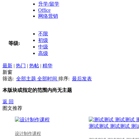
升学/留学
Office
网络营销
不限
初级
等级:
中级
高级
最新
|
热门
|
热帖
|
精华
新窗
筛选:
全部主题
全部时间
排序:
最后发表
本版块或指定的范围内尚无主题
返 回
图文推荐
设计制作课程