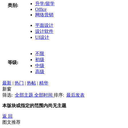
升学/留学
类别:
Office
网络营销
平面设计
设计软件
UI设计
不限
初级
等级:
中级
高级
最新
|
热门
|
热帖
|
精华
新窗
筛选:
全部主题
全部时间
排序:
最后发表
本版块或指定的范围内尚无主题
返 回
图文推荐