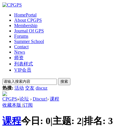
Home
Portal
About CPGPS
Membership
Journal Of GPS
Forums
Summer School
Contact
News
师资
列表样式
VIP会员
搜索
热搜:
活动
交友
discuz
CPGPS
»
论坛
›
Discuz!
›
课程
收藏本版
|
订阅
课程
今日:
0
|
主题:
2
|
排名:
3