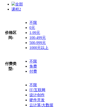
全部
课程
2
不限
0元
价格区
1-99元
间:
100-499元
500-999元
1000元以上
不限
付费类
免费
型:
付费
不限
IT/互联网
设计创作
硬件开发
云计算/大数据