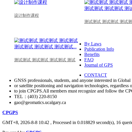
设计制作课程
测试测试 测试测试 测试测
By Laws
Publication Info
Benefits
FAQ
测试测试 测试测试 测试测试 测试
Journal of GPS
CONTACT
GNSS professionals, students, and anyone interested in Global 
or satellite positioning and navigation technologies, regardless 
to join CPGPS.All members must recognize and follow the 
TEL：(403) 220-8150
gao@geomatics.ucalgary.ca
CPGPS
GMT+8, 2026-8-8 10:42
, Processed in 0.018829 second(s), 16 querie