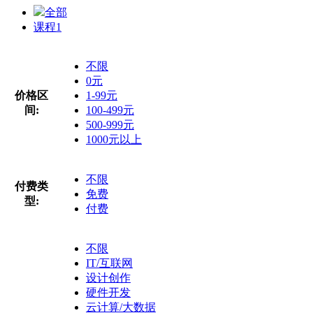
全部
课程
1
不限
0元
价格区
1-99元
间:
100-499元
500-999元
1000元以上
不限
付费类
免费
型:
付费
不限
IT/互联网
设计创作
硬件开发
云计算/大数据