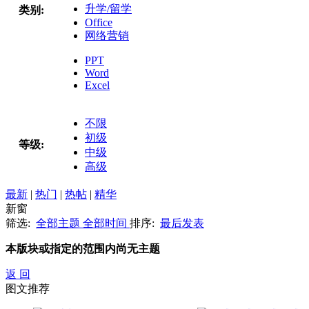
升学/留学
类别:
Office
网络营销
PPT
Word
Excel
不限
初级
等级:
中级
高级
最新
|
热门
|
热帖
|
精华
新窗
筛选:
全部主题
全部时间
排序:
最后发表
本版块或指定的范围内尚无主题
返 回
图文推荐