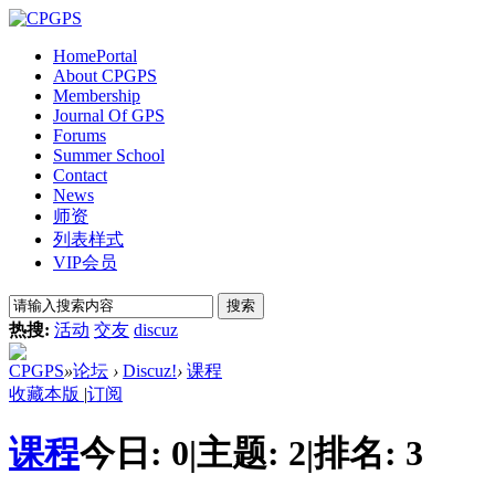
Home
Portal
About CPGPS
Membership
Journal Of GPS
Forums
Summer School
Contact
News
师资
列表样式
VIP会员
搜索
热搜:
活动
交友
discuz
CPGPS
»
论坛
›
Discuz!
›
课程
收藏本版
|
订阅
课程
今日:
0
|
主题:
2
|
排名:
3