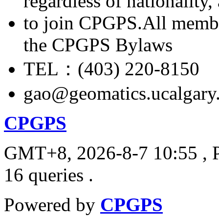
regardless of nationality
to join CPGPS.All membe
the CPGPS Bylaws
TEL：(403) 220-8150
gao@geomatics.ucalgary
CPGPS
GMT+8, 2026-8-7 10:55
, 
16 queries .
Powered by
CPGPS