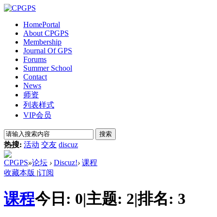
Home
Portal
About CPGPS
Membership
Journal Of GPS
Forums
Summer School
Contact
News
师资
列表样式
VIP会员
搜索
热搜:
活动
交友
discuz
CPGPS
»
论坛
›
Discuz!
›
课程
收藏本版
|
订阅
课程
今日:
0
|
主题:
2
|
排名:
3