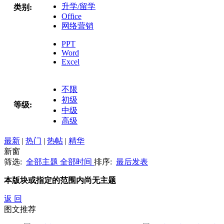
升学/留学
类别:
Office
网络营销
PPT
Word
Excel
不限
初级
等级:
中级
高级
最新
|
热门
|
热帖
|
精华
新窗
筛选:
全部主题
全部时间
排序:
最后发表
本版块或指定的范围内尚无主题
返 回
图文推荐