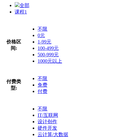
全部
课程
1
不限
0元
价格区
1-99元
间:
100-499元
500-999元
1000元以上
不限
付费类
免费
型:
付费
不限
IT/互联网
设计创作
硬件开发
云计算/大数据