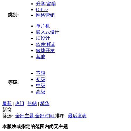
升学/留学
Office
类别:
网络营销
单片机
嵌入式设计
IC设计
软件测试
敏捷开发
其他
不限
初级
等级:
中级
高级
最新
|
热门
|
热帖
|
精华
新窗
筛选:
全部主题
全部时间
排序:
最后发表
本版块或指定的范围内尚无主题