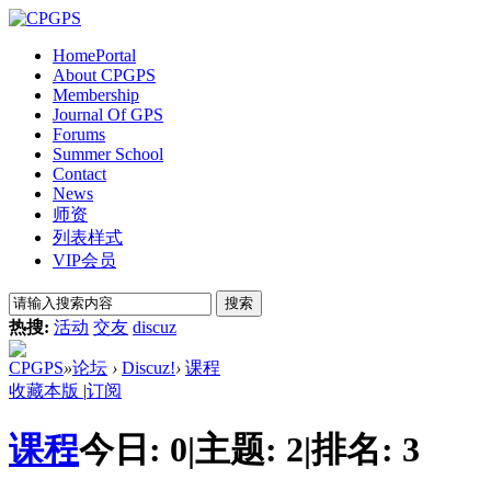
Home
Portal
About CPGPS
Membership
Journal Of GPS
Forums
Summer School
Contact
News
师资
列表样式
VIP会员
搜索
热搜:
活动
交友
discuz
CPGPS
»
论坛
›
Discuz!
›
课程
收藏本版
|
订阅
课程
今日:
0
|
主题:
2
|
排名:
3