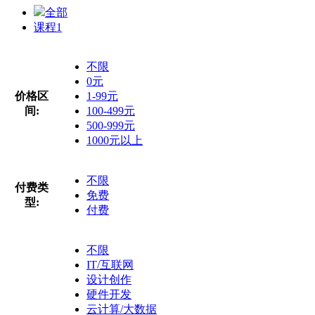
全部
课程
1
不限
0元
价格区
1-99元
间:
100-499元
500-999元
1000元以上
不限
付费类
免费
型:
付费
不限
IT/互联网
设计创作
硬件开发
云计算/大数据