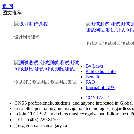
返 回
图文推荐
设计制作课程
测试测试 测试测试 测试测
By Laws
Publication Info
Benefits
FAQ
测试测试 测试测试 测试测试 测试
Journal of GPS
CONTACT
GNSS professionals, students, and anyone interested in Global 
or satellite positioning and navigation technologies, regardless 
to join CPGPS.All members must recognize and follow the 
TEL：(403) 220-8150
gao@geomatics.ucalgary.ca