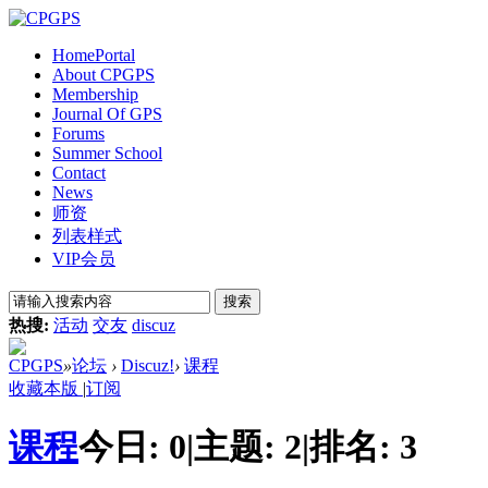
Home
Portal
About CPGPS
Membership
Journal Of GPS
Forums
Summer School
Contact
News
师资
列表样式
VIP会员
搜索
热搜:
活动
交友
discuz
CPGPS
»
论坛
›
Discuz!
›
课程
收藏本版
|
订阅
课程
今日:
0
|
主题:
2
|
排名:
3