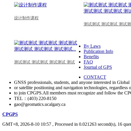
设计制作课程
测试测试 测试测试 测试测
By Laws
Publication Info
Benefits
FAQ
测试测试 测试测试 测试测试 测试
Journal of GPS
CONTACT
GNSS professionals, students, and anyone interested in Global 
or satellite positioning and navigation technologies, regardless 
to join CPGPS.All members must recognize and follow the 
TEL：(403) 220-8150
gao@geomatics.ucalgary.ca
CPGPS
GMT+8, 2026-8-10 10:57
, Processed in 0.021263 second(s), 16 quer