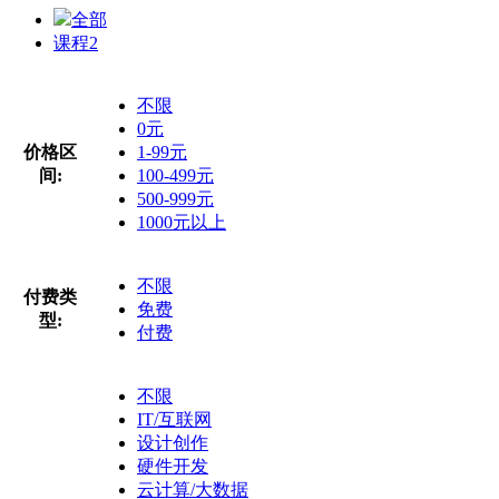
全部
课程
2
不限
0元
价格区
1-99元
间:
100-499元
500-999元
1000元以上
不限
付费类
免费
型:
付费
不限
IT/互联网
设计创作
硬件开发
云计算/大数据