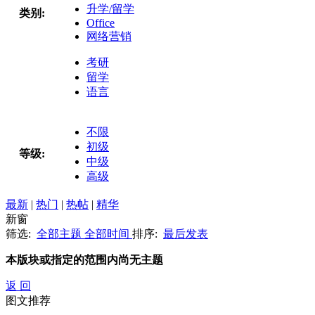
升学/留学
类别:
Office
网络营销
考研
留学
语言
不限
初级
等级:
中级
高级
最新
|
热门
|
热帖
|
精华
新窗
筛选:
全部主题
全部时间
排序:
最后发表
本版块或指定的范围内尚无主题
返 回
图文推荐