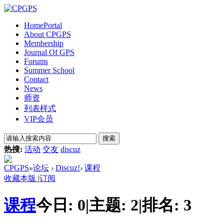
Home
Portal
About CPGPS
Membership
Journal Of GPS
Forums
Summer School
Contact
News
师资
列表样式
VIP会员
搜索
热搜:
活动
交友
discuz
CPGPS
»
论坛
›
Discuz!
›
课程
收藏本版
|
订阅
课程
今日:
0
|
主题:
2
|
排名:
3