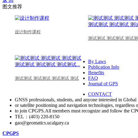
返 回
图文推荐
设计制作课程
测试测试 测试测试 测试测
By Laws
Publication Info
Benefits
FAQ
测试测试 测试测试 测试测试 测试
Journal of GPS
CONTACT
GNSS professionals, students, and anyone interested in Global 
or satellite positioning and navigation technologies, regardless 
to join CPGPS.All members must recognize and follow the 
TEL：(403) 220-8150
gao@geomatics.ucalgary.ca
CPGPS