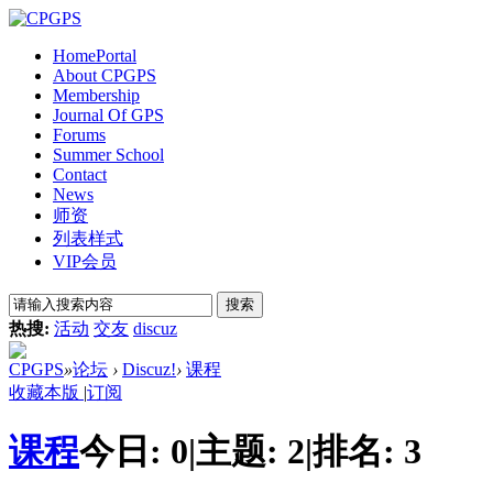
Home
Portal
About CPGPS
Membership
Journal Of GPS
Forums
Summer School
Contact
News
师资
列表样式
VIP会员
搜索
热搜:
活动
交友
discuz
CPGPS
»
论坛
›
Discuz!
›
课程
收藏本版
|
订阅
课程
今日:
0
|
主题:
2
|
排名:
3