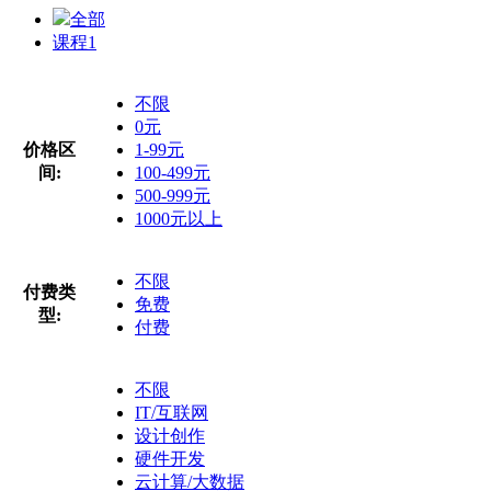
全部
课程
1
不限
0元
价格区
1-99元
间:
100-499元
500-999元
1000元以上
不限
付费类
免费
型:
付费
不限
IT/互联网
设计创作
硬件开发
云计算/大数据