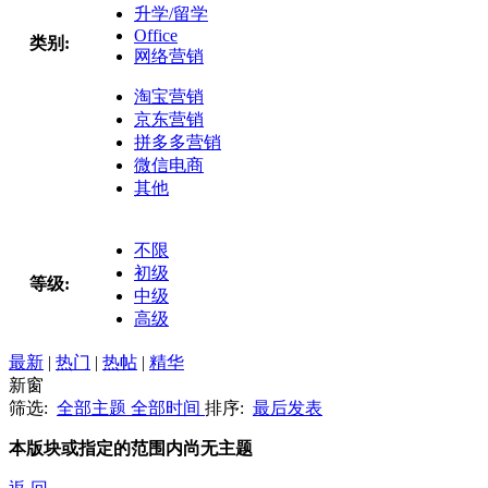
升学/留学
Office
类别:
网络营销
淘宝营销
京东营销
拼多多营销
微信电商
其他
不限
初级
等级:
中级
高级
最新
|
热门
|
热帖
|
精华
新窗
筛选:
全部主题
全部时间
排序:
最后发表
本版块或指定的范围内尚无主题