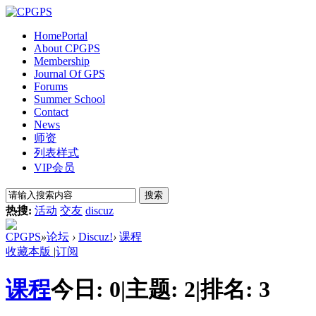
Home
Portal
About CPGPS
Membership
Journal Of GPS
Forums
Summer School
Contact
News
师资
列表样式
VIP会员
搜索
热搜:
活动
交友
discuz
CPGPS
»
论坛
›
Discuz!
›
课程
收藏本版
|
订阅
课程
今日:
0
|
主题:
2
|
排名:
3