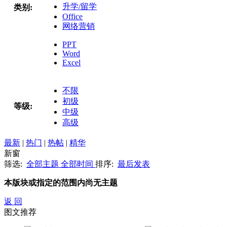
升学/留学
类别:
Office
网络营销
PPT
Word
Excel
不限
初级
等级:
中级
高级
最新
|
热门
|
热帖
|
精华
新窗
筛选:
全部主题
全部时间
排序:
最后发表
本版块或指定的范围内尚无主题
返 回
图文推荐