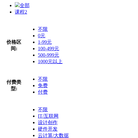
全部
课程
2
不限
0元
价格区
1-99元
间:
100-499元
500-999元
1000元以上
不限
付费类
免费
型:
付费
不限
IT/互联网
设计创作
硬件开发
云计算/大数据