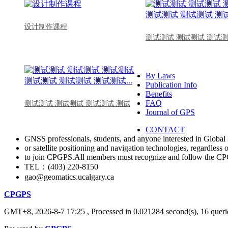
设计制作课程
测试测试 测试测试 测试测
By Laws
Publication Info
Benefits
FAQ
测试测试 测试测试 测试测试 测试
Journal of GPS
CONTACT
GNSS professionals, students, and anyone interested in Global 
or satellite positioning and navigation technologies, regardless 
to join CPGPS.All members must recognize and follow the 
TEL：(403) 220-8150
gao@geomatics.ucalgary.ca
CPGPS
GMT+8, 2026-8-7 17:25
, Processed in 0.021284 second(s), 16 querie