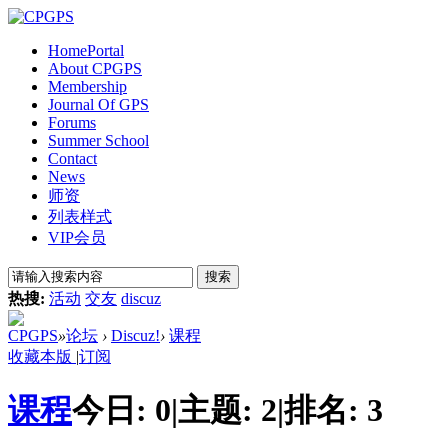
Home
Portal
About CPGPS
Membership
Journal Of GPS
Forums
Summer School
Contact
News
师资
列表样式
VIP会员
搜索
热搜:
活动
交友
discuz
CPGPS
»
论坛
›
Discuz!
›
课程
收藏本版
|
订阅
课程
今日:
0
|
主题:
2
|
排名:
3