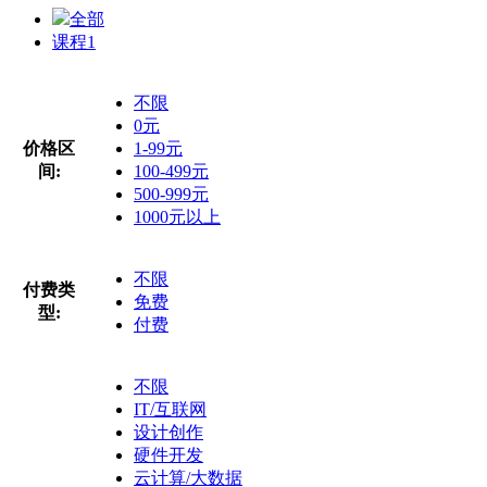
全部
课程
1
不限
0元
价格区
1-99元
间:
100-499元
500-999元
1000元以上
不限
付费类
免费
型:
付费
不限
IT/互联网
设计创作
硬件开发
云计算/大数据