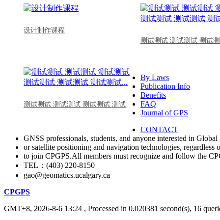
设计制作课程
测试测试 测试测试 测试测
By Laws
Publication Info
Benefits
FAQ
测试测试 测试测试 测试测试 测试
Journal of GPS
CONTACT
GNSS professionals, students, and anyone interested in Global 
or satellite positioning and navigation technologies, regardless 
to join CPGPS.All members must recognize and follow the 
TEL：(403) 220-8150
gao@geomatics.ucalgary.ca
CPGPS
GMT+8, 2026-8-6 13:24
, Processed in 0.020381 second(s), 16 querie