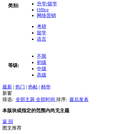
升学/留学
类别:
Office
网络营销
考研
留学
语言
不限
初级
等级:
中级
高级
最新
|
热门
|
热帖
|
精华
新窗
筛选:
全部主题
全部时间
排序:
最后发表
本版块或指定的范围内尚无主题
返 回
图文推荐