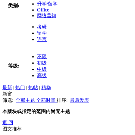
升学/留学
类别:
Office
网络营销
考研
留学
语言
不限
初级
等级:
中级
高级
最新
|
热门
|
热帖
|
精华
新窗
筛选:
全部主题
全部时间
排序:
最后发表
本版块或指定的范围内尚无主题
返 回
图文推荐