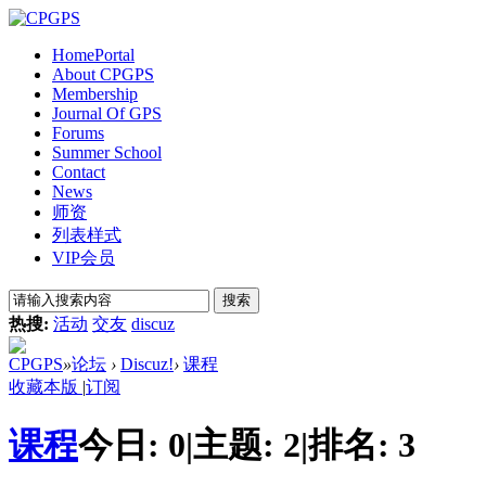
Home
Portal
About CPGPS
Membership
Journal Of GPS
Forums
Summer School
Contact
News
师资
列表样式
VIP会员
搜索
热搜:
活动
交友
discuz
CPGPS
»
论坛
›
Discuz!
›
课程
收藏本版
|
订阅
课程
今日:
0
|
主题:
2
|
排名:
3