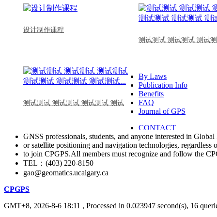
设计制作课程
测试测试 测试测试 测试测
By Laws
Publication Info
Benefits
FAQ
测试测试 测试测试 测试测试 测试
Journal of GPS
CONTACT
GNSS professionals, students, and anyone interested in Global 
or satellite positioning and navigation technologies, regardless 
to join CPGPS.All members must recognize and follow the 
TEL：(403) 220-8150
gao@geomatics.ucalgary.ca
CPGPS
GMT+8, 2026-8-6 18:11
, Processed in 0.023947 second(s), 16 querie