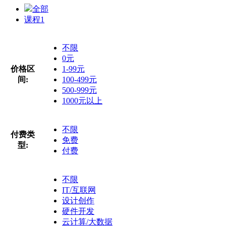
全部
课程
1
不限
0元
价格区
1-99元
间:
100-499元
500-999元
1000元以上
不限
付费类
免费
型:
付费
不限
IT/互联网
设计创作
硬件开发
云计算/大数据