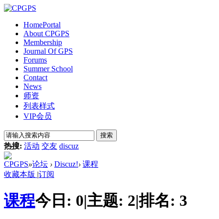
Home
Portal
About CPGPS
Membership
Journal Of GPS
Forums
Summer School
Contact
News
师资
列表样式
VIP会员
搜索
热搜:
活动
交友
discuz
CPGPS
»
论坛
›
Discuz!
›
课程
收藏本版
|
订阅
课程
今日:
0
|
主题:
2
|
排名:
3