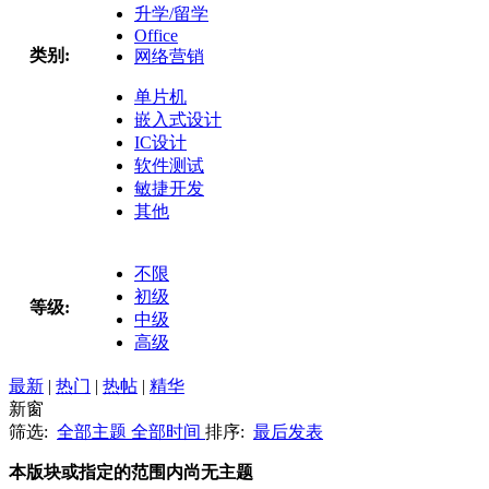
升学/留学
Office
类别:
网络营销
单片机
嵌入式设计
IC设计
软件测试
敏捷开发
其他
不限
初级
等级:
中级
高级
最新
|
热门
|
热帖
|
精华
新窗
筛选:
全部主题
全部时间
排序:
最后发表
本版块或指定的范围内尚无主题