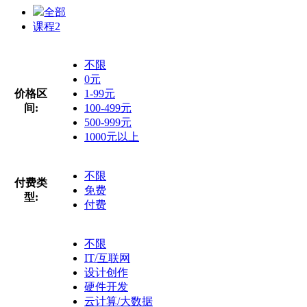
全部
课程
2
不限
0元
价格区
1-99元
间:
100-499元
500-999元
1000元以上
不限
付费类
免费
型:
付费
不限
IT/互联网
设计创作
硬件开发
云计算/大数据