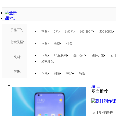
全部
课程
1
价格区间:
不限
0元
1-99元
100-499元
500-999元
付费类型:
不限
免费
付费
不限
IT/互联网
设计创作
硬件开发
云计
类别:
游戏开发
等级:
不限
初级
中级
高级
返 回
图文推荐
设计制作课程