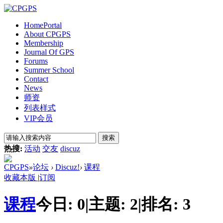
Home
Portal
About CPGPS
Membership
Journal Of GPS
Forums
Summer School
Contact
News
师资
列表样式
VIP会员
搜索
热搜:
活动
交友
discuz
CPGPS
»
论坛
›
Discuz!
›
课程
收藏本版
|
订阅
课程
今日:
0
|
主题:
2
|
排名:
3