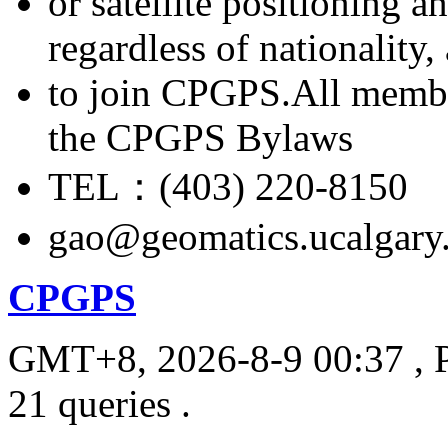
or satellite positioning 
regardless of nationality
to join CPGPS.All membe
the CPGPS Bylaws
TEL：(403) 220-8150
gao@geomatics.ucalgary
CPGPS
GMT+8, 2026-8-9 00:37
, 
21 queries .