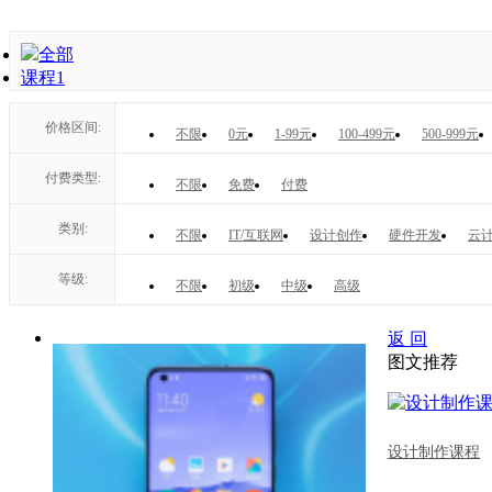
全部
课程
1
价格区间:
不限
0元
1-99元
100-499元
500-999元
付费类型:
不限
免费
付费
类别:
不限
IT/互联网
设计创作
硬件开发
云计
等级:
不限
初级
中级
高级
返 回
图文推荐
设计制作课程