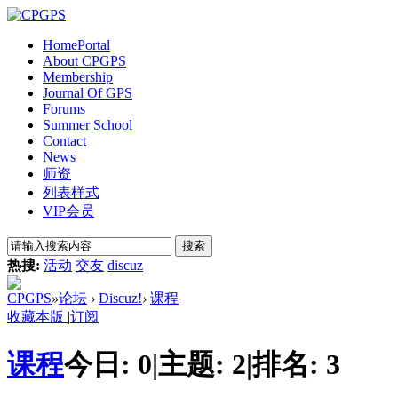
Home
Portal
About CPGPS
Membership
Journal Of GPS
Forums
Summer School
Contact
News
师资
列表样式
VIP会员
搜索
热搜:
活动
交友
discuz
CPGPS
»
论坛
›
Discuz!
›
课程
收藏本版
|
订阅
课程
今日:
0
|
主题:
2
|
排名:
3