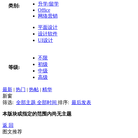
升学/留学
类别:
Office
网络营销
平面设计
设计软件
UI设计
不限
初级
等级:
中级
高级
最新
|
热门
|
热帖
|
精华
新窗
筛选:
全部主题
全部时间
排序:
最后发表
本版块或指定的范围内尚无主题
返 回
图文推荐