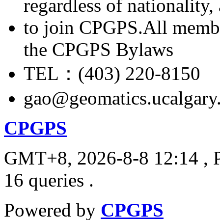
regardless of nationality
to join CPGPS.All membe
the CPGPS Bylaws
TEL：(403) 220-8150
gao@geomatics.ucalgary
CPGPS
GMT+8, 2026-8-8 12:14
, 
16 queries .
Powered by
CPGPS