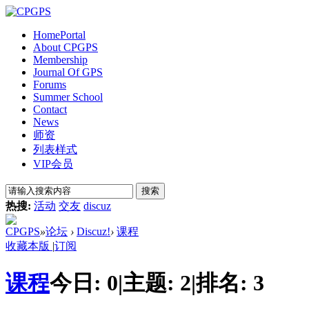
Home
Portal
About CPGPS
Membership
Journal Of GPS
Forums
Summer School
Contact
News
师资
列表样式
VIP会员
搜索
热搜:
活动
交友
discuz
CPGPS
»
论坛
›
Discuz!
›
课程
收藏本版
|
订阅
课程
今日:
0
|
主题:
2
|
排名:
3