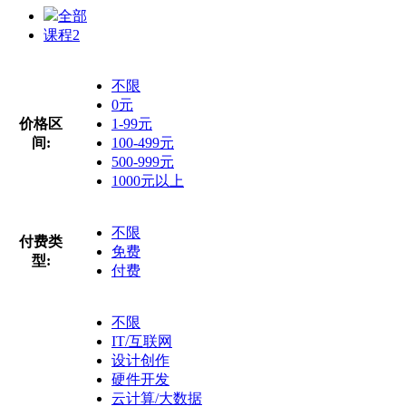
全部
课程
2
不限
0元
价格区
1-99元
间:
100-499元
500-999元
1000元以上
不限
付费类
免费
型:
付费
不限
IT/互联网
设计创作
硬件开发
云计算/大数据