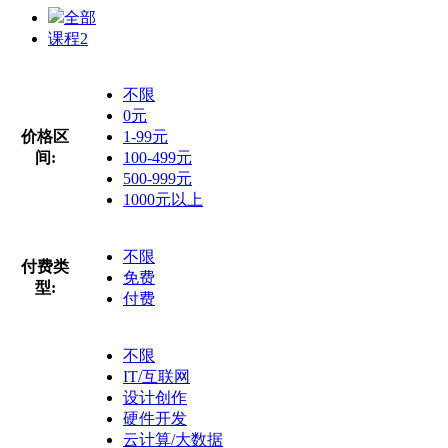
全部
课程
2
不限
0元
价格区
1-99元
间:
100-499元
500-999元
1000元以上
不限
付费类
免费
型:
付费
不限
IT/互联网
设计创作
硬件开发
云计算/大数据