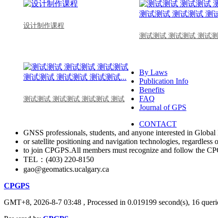
设计制作课程
测试测试 测试测试 测试测
By Laws
Publication Info
Benefits
FAQ
测试测试 测试测试 测试测试 测试
Journal of GPS
CONTACT
GNSS professionals, students, and anyone interested in Global 
or satellite positioning and navigation technologies, regardless 
to join CPGPS.All members must recognize and follow the 
TEL：(403) 220-8150
gao@geomatics.ucalgary.ca
CPGPS
GMT+8, 2026-8-7 03:48
, Processed in 0.019199 second(s), 16 querie