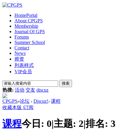
Home
Portal
About CPGPS
Membership
Journal Of GPS
Forums
Summer School
Contact
News
师资
列表样式
VIP会员
搜索
热搜:
活动
交友
discuz
CPGPS
»
论坛
›
Discuz!
›
课程
收藏本版
|
订阅
课程
今日:
0
|
主题:
2
|
排名:
3