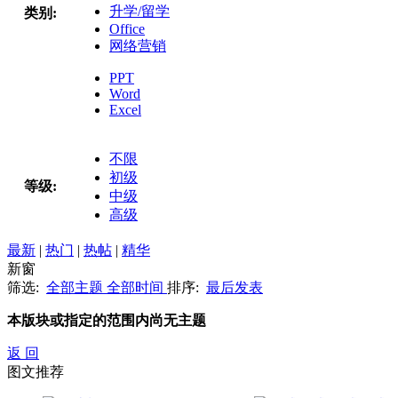
升学/留学
类别:
Office
网络营销
PPT
Word
Excel
不限
初级
等级:
中级
高级
最新
|
热门
|
热帖
|
精华
新窗
筛选:
全部主题
全部时间
排序:
最后发表
本版块或指定的范围内尚无主题
返 回
图文推荐