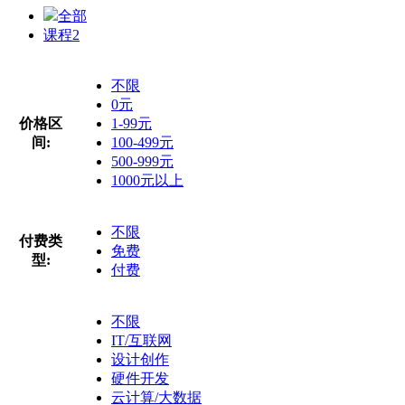
全部
课程
2
不限
0元
价格区
1-99元
间:
100-499元
500-999元
1000元以上
不限
付费类
免费
型:
付费
不限
IT/互联网
设计创作
硬件开发
云计算/大数据