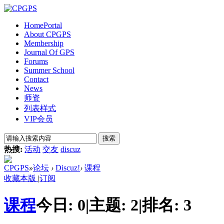
Home
Portal
About CPGPS
Membership
Journal Of GPS
Forums
Summer School
Contact
News
师资
列表样式
VIP会员
搜索
热搜:
活动
交友
discuz
CPGPS
»
论坛
›
Discuz!
›
课程
收藏本版
|
订阅
课程
今日:
0
|
主题:
2
|
排名:
3