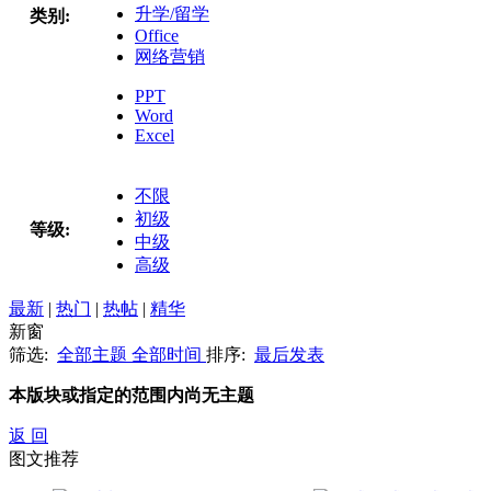
升学/留学
类别:
Office
网络营销
PPT
Word
Excel
不限
初级
等级:
中级
高级
最新
|
热门
|
热帖
|
精华
新窗
筛选:
全部主题
全部时间
排序:
最后发表
本版块或指定的范围内尚无主题
返 回
图文推荐