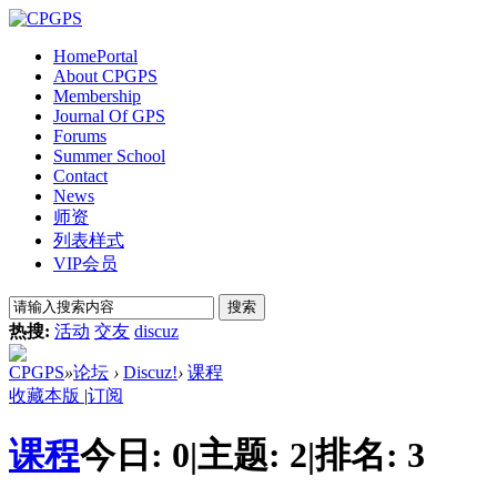
Home
Portal
About CPGPS
Membership
Journal Of GPS
Forums
Summer School
Contact
News
师资
列表样式
VIP会员
搜索
热搜:
活动
交友
discuz
CPGPS
»
论坛
›
Discuz!
›
课程
收藏本版
|
订阅
课程
今日:
0
|
主题:
2
|
排名:
3