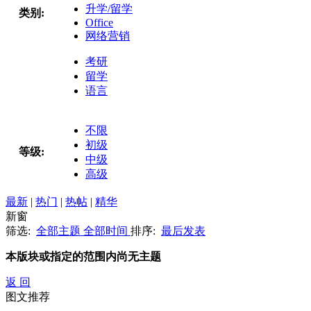
升学/留学
类别:
Office
网络营销
考研
留学
语言
不限
初级
等级:
中级
高级
最新
|
热门
|
热帖
|
精华
新窗
筛选:
全部主题
全部时间
排序:
最后发表
本版块或指定的范围内尚无主题
返 回
图文推荐