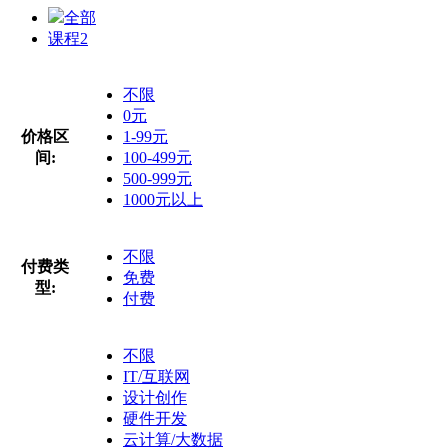
全部
课程
2
不限
0元
价格区
1-99元
间:
100-499元
500-999元
1000元以上
不限
付费类
免费
型:
付费
不限
IT/互联网
设计创作
硬件开发
云计算/大数据