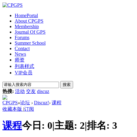
Home
Portal
About CPGPS
Membership
Journal Of GPS
Forums
Summer School
Contact
News
师资
列表样式
VIP会员
搜索
热搜:
活动
交友
discuz
CPGPS
»
论坛
›
Discuz!
›
课程
收藏本版
|
订阅
课程
今日:
0
|
主题:
2
|
排名:
3