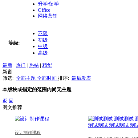
升学/留学
Office
网络营销
不限
初级
等级:
中级
高级
最新
|
热门
|
热帖
|
精华
新窗
筛选:
全部主题
全部时间
排序:
最后发表
本版块或指定的范围内尚无主题
返 回
图文推荐
设计制作课程