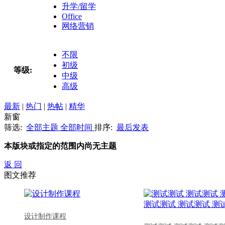
升学/留学
Office
网络营销
不限
初级
等级:
中级
高级
最新
|
热门
|
热帖
|
精华
新窗
筛选:
全部主题
全部时间
排序:
最后发表
本版块或指定的范围内尚无主题
返 回
图文推荐
设计制作课程