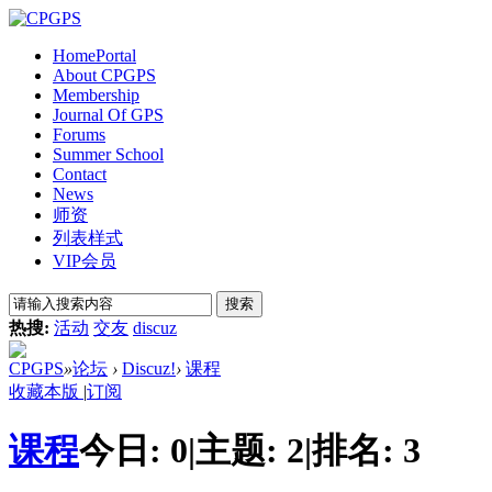
Home
Portal
About CPGPS
Membership
Journal Of GPS
Forums
Summer School
Contact
News
师资
列表样式
VIP会员
搜索
热搜:
活动
交友
discuz
CPGPS
»
论坛
›
Discuz!
›
课程
收藏本版
|
订阅
课程
今日:
0
|
主题:
2
|
排名:
3