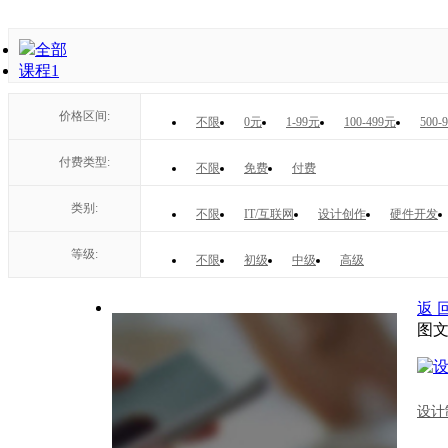
全部
课程
1
价格区间:
不限
0元
1-99元
100-499元
500-
付费类型:
不限
免费
付费
类别:
不限
IT/互联网
设计创作
硬件开发
等级:
不限
初级
中级
高级
返 
图
设计