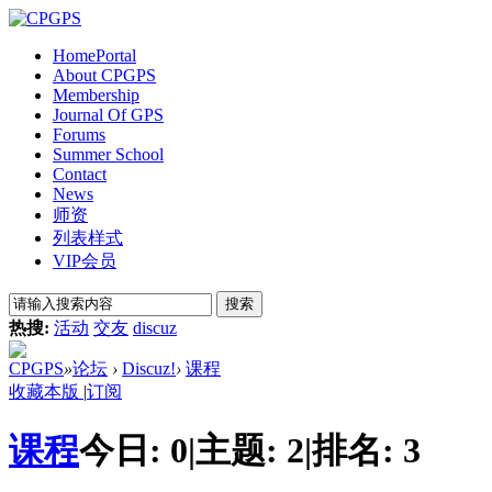
Home
Portal
About CPGPS
Membership
Journal Of GPS
Forums
Summer School
Contact
News
师资
列表样式
VIP会员
搜索
热搜:
活动
交友
discuz
CPGPS
»
论坛
›
Discuz!
›
课程
收藏本版
|
订阅
课程
今日:
0
|
主题:
2
|
排名:
3