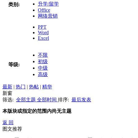
升学/留学
类别:
Office
网络营销
PPT
Word
Excel
不限
初级
等级:
中级
高级
最新
|
热门
|
热帖
|
精华
新窗
筛选:
全部主题
全部时间
排序:
最后发表
本版块或指定的范围内尚无主题
返 回
图文推荐