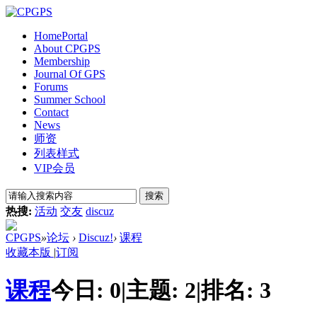
Home
Portal
About CPGPS
Membership
Journal Of GPS
Forums
Summer School
Contact
News
师资
列表样式
VIP会员
搜索
热搜:
活动
交友
discuz
CPGPS
»
论坛
›
Discuz!
›
课程
收藏本版
|
订阅
课程
今日:
0
|
主题:
2
|
排名:
3