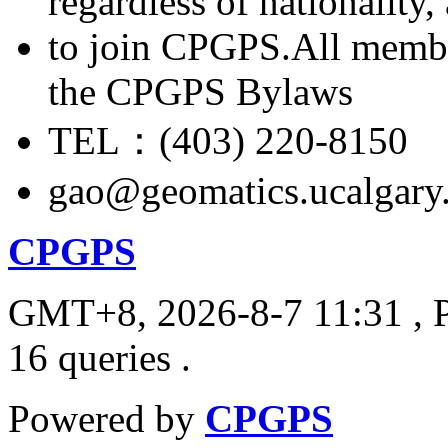
regardless of nationality
to join CPGPS.All membe
the CPGPS Bylaws
TEL：(403) 220-8150
gao@geomatics.ucalgary
CPGPS
GMT+8, 2026-8-7 11:31
, 
16 queries .
Powered by
CPGPS