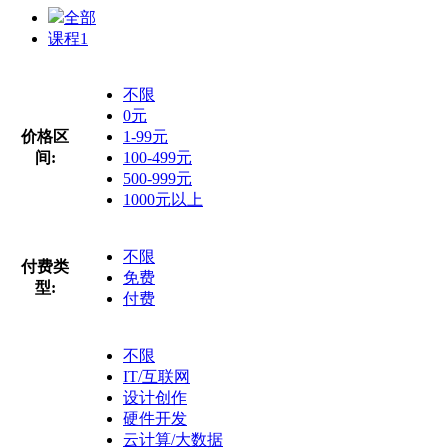
全部
课程
1
不限
0元
价格区
1-99元
间:
100-499元
500-999元
1000元以上
不限
付费类
免费
型:
付费
不限
IT/互联网
设计创作
硬件开发
云计算/大数据