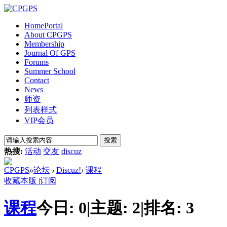
Home
Portal
About CPGPS
Membership
Journal Of GPS
Forums
Summer School
Contact
News
师资
列表样式
VIP会员
搜索
热搜:
活动
交友
discuz
CPGPS
»
论坛
›
Discuz!
›
课程
收藏本版
|
订阅
课程
今日:
0
|
主题:
2
|
排名:
3