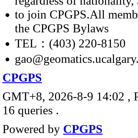
regardless of nationality
to join CPGPS.All membe
the CPGPS Bylaws
TEL：(403) 220-8150
gao@geomatics.ucalgary
CPGPS
GMT+8, 2026-8-9 14:02
, 
16 queries .
Powered by
CPGPS