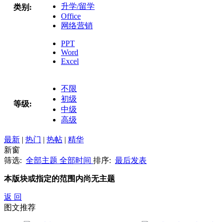
升学/留学
类别:
Office
网络营销
PPT
Word
Excel
不限
初级
等级:
中级
高级
最新
|
热门
|
热帖
|
精华
新窗
筛选:
全部主题
全部时间
排序:
最后发表
本版块或指定的范围内尚无主题
返 回
图文推荐