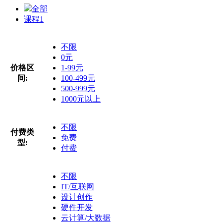
全部
课程
1
不限
0元
价格区
1-99元
间:
100-499元
500-999元
1000元以上
不限
付费类
免费
型:
付费
不限
IT/互联网
设计创作
硬件开发
云计算/大数据