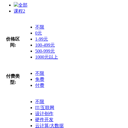
全部
课程
2
不限
0元
价格区
1-99元
间:
100-499元
500-999元
1000元以上
不限
付费类
免费
型:
付费
不限
IT/互联网
设计创作
硬件开发
云计算/大数据