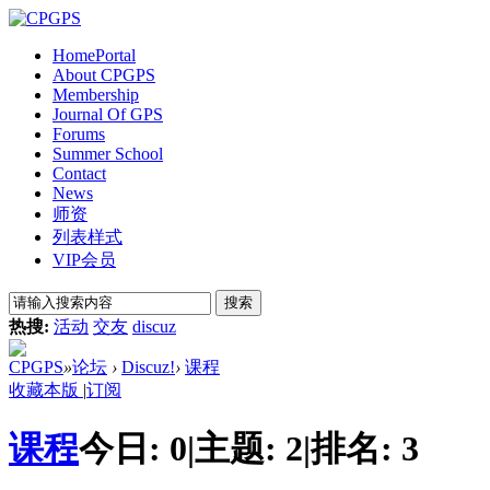
Home
Portal
About CPGPS
Membership
Journal Of GPS
Forums
Summer School
Contact
News
师资
列表样式
VIP会员
搜索
热搜:
活动
交友
discuz
CPGPS
»
论坛
›
Discuz!
›
课程
收藏本版
|
订阅
课程
今日:
0
|
主题:
2
|
排名:
3