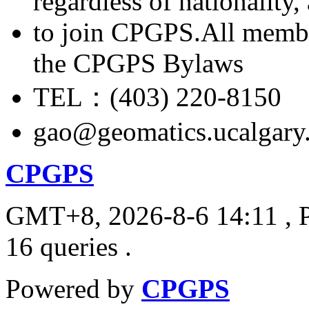
regardless of nationality
to join CPGPS.All membe
the CPGPS Bylaws
TEL：(403) 220-8150
gao@geomatics.ucalgary
CPGPS
GMT+8, 2026-8-6 14:11
, 
16 queries .
Powered by
CPGPS