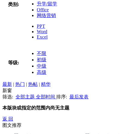
升学/留学
类别:
Office
网络营销
PPT
Word
Excel
不限
初级
等级:
中级
高级
最新
|
热门
|
热帖
|
精华
新窗
筛选:
全部主题
全部时间
排序:
最后发表
本版块或指定的范围内尚无主题
返 回
图文推荐