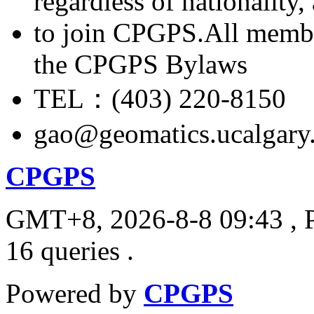
regardless of nationality
to join CPGPS.All membe
the CPGPS Bylaws
TEL：(403) 220-8150
gao@geomatics.ucalgary
CPGPS
GMT+8, 2026-8-8 09:43
, 
16 queries .
Powered by
CPGPS