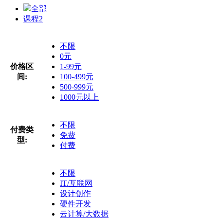
全部
课程
2
不限
0元
价格区
1-99元
间:
100-499元
500-999元
1000元以上
不限
付费类
免费
型:
付费
不限
IT/互联网
设计创作
硬件开发
云计算/大数据