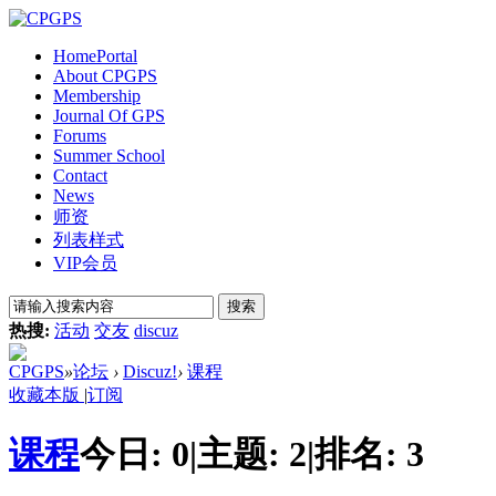
Home
Portal
About CPGPS
Membership
Journal Of GPS
Forums
Summer School
Contact
News
师资
列表样式
VIP会员
搜索
热搜:
活动
交友
discuz
CPGPS
»
论坛
›
Discuz!
›
课程
收藏本版
|
订阅
课程
今日:
0
|
主题:
2
|
排名:
3