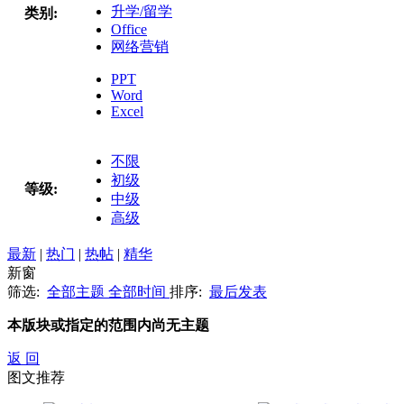
升学/留学
类别:
Office
网络营销
PPT
Word
Excel
不限
初级
等级:
中级
高级
最新
|
热门
|
热帖
|
精华
新窗
筛选:
全部主题
全部时间
排序:
最后发表
本版块或指定的范围内尚无主题
返 回
图文推荐