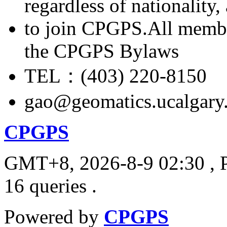
regardless of nationality
to join CPGPS.All membe
the CPGPS Bylaws
TEL：(403) 220-8150
gao@geomatics.ucalgary
CPGPS
GMT+8, 2026-8-9 02:30
, 
16 queries .
Powered by
CPGPS