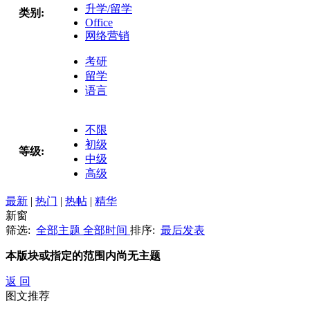
升学/留学
类别:
Office
网络营销
考研
留学
语言
不限
初级
等级:
中级
高级
最新
|
热门
|
热帖
|
精华
新窗
筛选:
全部主题
全部时间
排序:
最后发表
本版块或指定的范围内尚无主题
返 回
图文推荐