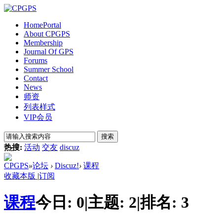
Home
Portal
About CPGPS
Membership
Journal Of GPS
Forums
Summer School
Contact
News
师资
列表样式
VIP会员
搜索
热搜:
活动
交友
discuz
CPGPS
»
论坛
›
Discuz!
›
课程
收藏本版
|
订阅
课程
今日:
0
|
主题:
2
|
排名:
3