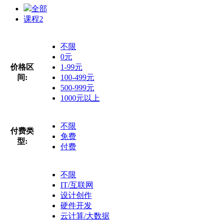
全部
课程
2
不限
0元
价格区
1-99元
间:
100-499元
500-999元
1000元以上
不限
付费类
免费
型:
付费
不限
IT/互联网
设计创作
硬件开发
云计算/大数据