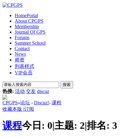
Home
Portal
About CPGPS
Membership
Journal Of GPS
Forums
Summer School
Contact
News
师资
列表样式
VIP会员
搜索
热搜:
活动
交友
discuz
CPGPS
»
论坛
›
Discuz!
›
课程
收藏本版
|
订阅
课程
今日:
0
|
主题:
2
|
排名:
3