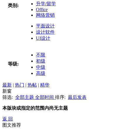
升学/留学
类别:
Office
网络营销
平面设计
设计软件
UI设计
不限
初级
等级:
中级
高级
最新
|
热门
|
热帖
|
精华
新窗
筛选:
全部主题
全部时间
排序:
最后发表
本版块或指定的范围内尚无主题
返 回
图文推荐