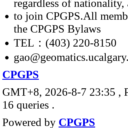
regardless of nationality
to join CPGPS.All membe
the CPGPS Bylaws
TEL：(403) 220-8150
gao@geomatics.ucalgary
CPGPS
GMT+8, 2026-8-7 23:35
, 
16 queries .
Powered by
CPGPS