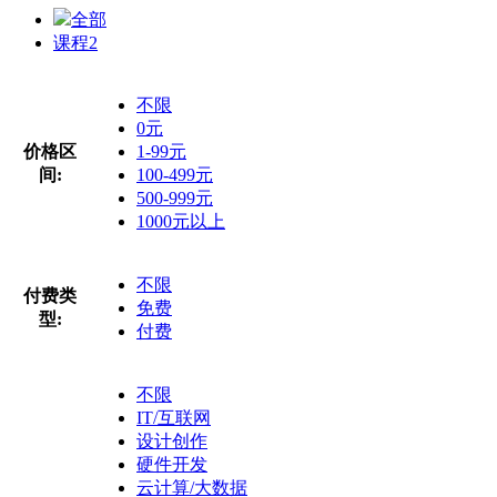
全部
课程
2
不限
0元
价格区
1-99元
间:
100-499元
500-999元
1000元以上
不限
付费类
免费
型:
付费
不限
IT/互联网
设计创作
硬件开发
云计算/大数据