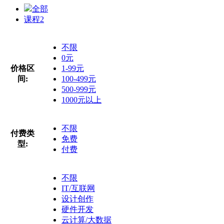
全部
课程
2
不限
0元
价格区
1-99元
间:
100-499元
500-999元
1000元以上
不限
付费类
免费
型:
付费
不限
IT/互联网
设计创作
硬件开发
云计算/大数据