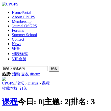
Home
Portal
About CPGPS
Membership
Journal Of GPS
Forums
Summer School
Contact
News
师资
列表样式
VIP会员
搜索
热搜:
活动
交友
discuz
CPGPS
»
论坛
›
Discuz!
›
课程
收藏本版
|
订阅
课程
今日:
0
|
主题:
2
|
排名:
3