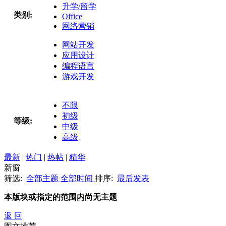
升学/留学
类别:
Office
网络营销
网站开发
应用设计
编程语言
游戏开发
不限
初级
等级:
中级
高级
最新
|
热门
|
热帖
|
精华
新窗
筛选:
全部主题
全部时间
排序:
最后发表
本版块或指定的范围内尚无主题
返 回