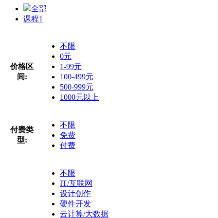
全部
课程
1
不限
0元
价格区
1-99元
间:
100-499元
500-999元
1000元以上
不限
付费类
免费
型:
付费
不限
IT/互联网
设计创作
硬件开发
云计算/大数据