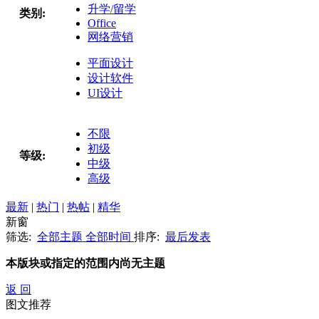
升学/留学
类别:
Office
网络营销
平面设计
设计软件
UI设计
不限
初级
等级:
中级
高级
最新
|
热门
|
热帖
|
精华
新窗
筛选:
全部主题
全部时间
排序:
最后发表
本版块或指定的范围内尚无主题
返 回
图文推荐