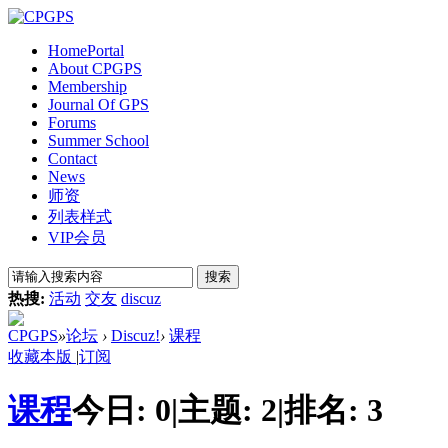
Home
Portal
About CPGPS
Membership
Journal Of GPS
Forums
Summer School
Contact
News
师资
列表样式
VIP会员
搜索
热搜:
活动
交友
discuz
CPGPS
»
论坛
›
Discuz!
›
课程
收藏本版
|
订阅
课程
今日:
0
|
主题:
2
|
排名:
3