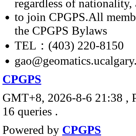
regardless of nationality
to join CPGPS.All membe
the CPGPS Bylaws
TEL：(403) 220-8150
gao@geomatics.ucalgary
CPGPS
GMT+8, 2026-8-6 21:38
, 
16 queries .
Powered by
CPGPS