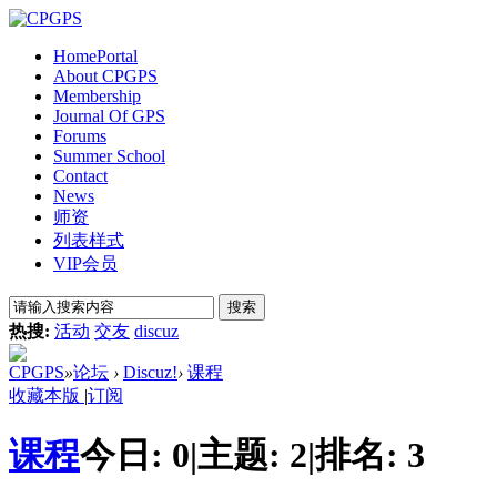
Home
Portal
About CPGPS
Membership
Journal Of GPS
Forums
Summer School
Contact
News
师资
列表样式
VIP会员
搜索
热搜:
活动
交友
discuz
CPGPS
»
论坛
›
Discuz!
›
课程
收藏本版
|
订阅
课程
今日:
0
|
主题:
2
|
排名:
3