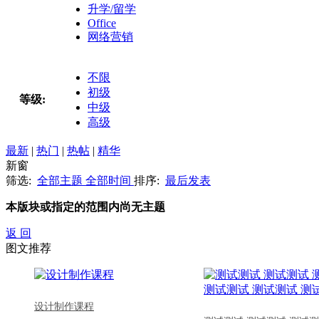
升学/留学
Office
网络营销
不限
初级
等级:
中级
高级
最新
|
热门
|
热帖
|
精华
新窗
筛选:
全部主题
全部时间
排序:
最后发表
本版块或指定的范围内尚无主题
返 回
图文推荐
设计制作课程