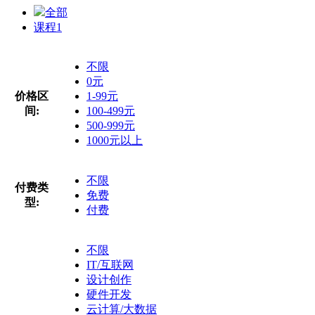
全部
课程
1
不限
0元
价格区
1-99元
间:
100-499元
500-999元
1000元以上
不限
付费类
免费
型:
付费
不限
IT/互联网
设计创作
硬件开发
云计算/大数据