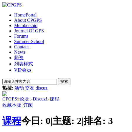
Home
Portal
About CPGPS
Membership
Journal Of GPS
Forums
Summer School
Contact
News
师资
列表样式
VIP会员
搜索
热搜:
活动
交友
discuz
CPGPS
»
论坛
›
Discuz!
›
课程
收藏本版
|
订阅
课程
今日:
0
|
主题:
2
|
排名:
3