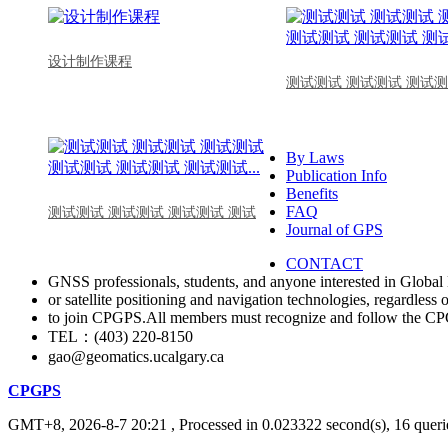
设计制作课程
测试测试 测试测试 测试测
By Laws
Publication Info
Benefits
FAQ
测试测试 测试测试 测试测试 测试
Journal of GPS
CONTACT
GNSS professionals, students, and anyone interested in Global 
or satellite positioning and navigation technologies, regardless 
to join CPGPS.All members must recognize and follow the 
TEL：(403) 220-8150
gao@geomatics.ucalgary.ca
CPGPS
GMT+8, 2026-8-7 20:21
, Processed in 0.023322 second(s), 16 querie