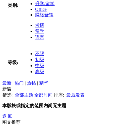
升学/留学
类别:
Office
网络营销
考研
留学
语言
不限
初级
等级:
中级
高级
最新
|
热门
|
热帖
|
精华
新窗
筛选:
全部主题
全部时间
排序:
最后发表
本版块或指定的范围内尚无主题
返 回
图文推荐