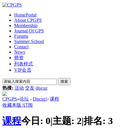
Home
Portal
About CPGPS
Membership
Journal Of GPS
Forums
Summer School
Contact
News
师资
列表样式
VIP会员
搜索
热搜:
活动
交友
discuz
CPGPS
»
论坛
›
Discuz!
›
课程
收藏本版
|
订阅
课程
今日:
0
|
主题:
2
|
排名:
3