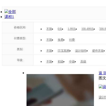
全部
课程
1
价格区间:
不限
0元
1-99元
100-499元
500-
付费类型:
不限
免费
付费
类别:
不限
IT/互联网
设计创作
硬件开发
等级:
不限
初级
中级
高级
返 
图
设计