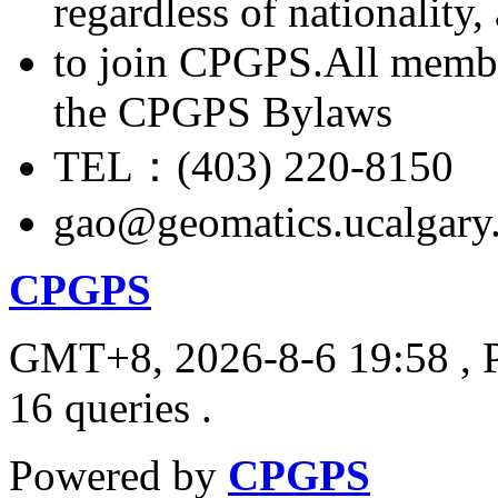
regardless of nationality
to join CPGPS.All membe
the CPGPS Bylaws
TEL：(403) 220-8150
gao@geomatics.ucalgary
CPGPS
GMT+8, 2026-8-6 19:58
, 
16 queries .
Powered by
CPGPS