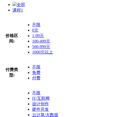
全部
课程
1
不限
0元
价格区
1-99元
间:
100-499元
500-999元
1000元以上
不限
付费类
免费
型:
付费
不限
IT/互联网
设计创作
硬件开发
云计算/大数据