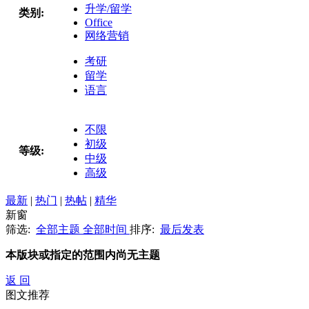
升学/留学
类别:
Office
网络营销
考研
留学
语言
不限
初级
等级:
中级
高级
最新
|
热门
|
热帖
|
精华
新窗
筛选:
全部主题
全部时间
排序:
最后发表
本版块或指定的范围内尚无主题
返 回
图文推荐