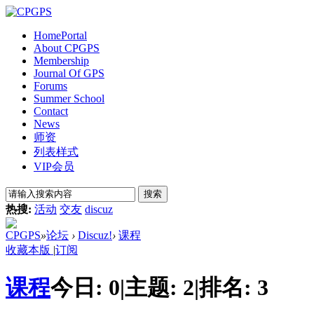
Home
Portal
About CPGPS
Membership
Journal Of GPS
Forums
Summer School
Contact
News
师资
列表样式
VIP会员
搜索
热搜:
活动
交友
discuz
CPGPS
»
论坛
›
Discuz!
›
课程
收藏本版
|
订阅
课程
今日:
0
|
主题:
2
|
排名:
3