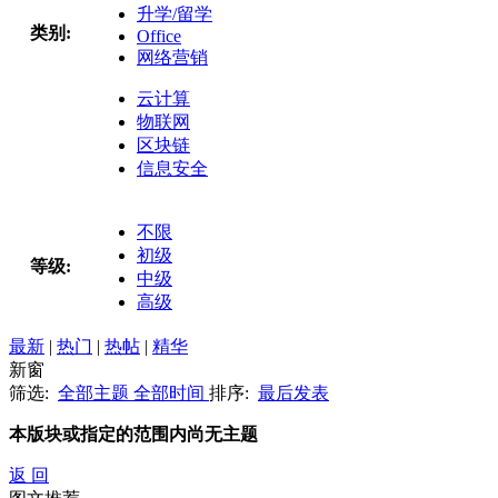
升学/留学
类别:
Office
网络营销
云计算
物联网
区块链
信息安全
不限
初级
等级:
中级
高级
最新
|
热门
|
热帖
|
精华
新窗
筛选:
全部主题
全部时间
排序:
最后发表
本版块或指定的范围内尚无主题
返 回