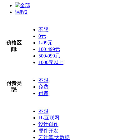
全部
课程
2
不限
0元
价格区
1-99元
间:
100-499元
500-999元
1000元以上
不限
付费类
免费
型:
付费
不限
IT/互联网
设计创作
硬件开发
云计算/大数据