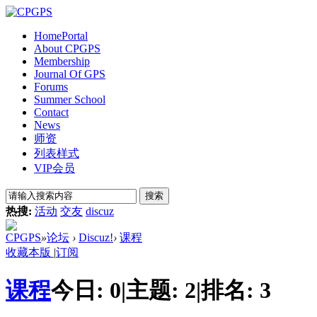
Home
Portal
About CPGPS
Membership
Journal Of GPS
Forums
Summer School
Contact
News
师资
列表样式
VIP会员
搜索
热搜:
活动
交友
discuz
CPGPS
»
论坛
›
Discuz!
›
课程
收藏本版
|
订阅
课程
今日:
0
|
主题:
2
|
排名:
3