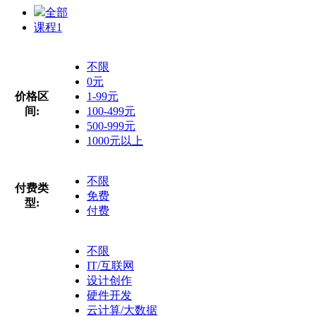
全部
课程
1
不限
0元
价格区
1-99元
间:
100-499元
500-999元
1000元以上
不限
付费类
免费
型:
付费
不限
IT/互联网
设计创作
硬件开发
云计算/大数据