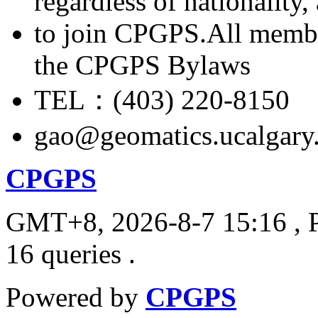
regardless of nationality
to join CPGPS.All membe
the CPGPS Bylaws
TEL：(403) 220-8150
gao@geomatics.ucalgary
CPGPS
GMT+8, 2026-8-7 15:16
, 
16 queries .
Powered by
CPGPS