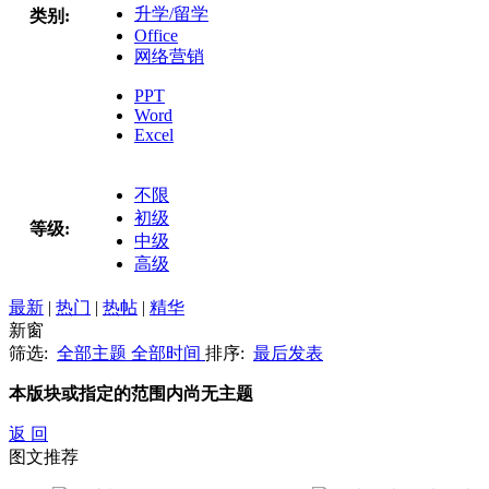
升学/留学
类别:
Office
网络营销
PPT
Word
Excel
不限
初级
等级:
中级
高级
最新
|
热门
|
热帖
|
精华
新窗
筛选:
全部主题
全部时间
排序:
最后发表
本版块或指定的范围内尚无主题
返 回
图文推荐