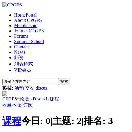
Home
Portal
About CPGPS
Membership
Journal Of GPS
Forums
Summer School
Contact
News
师资
列表样式
VIP会员
搜索
热搜:
活动
交友
discuz
CPGPS
»
论坛
›
Discuz!
›
课程
收藏本版
|
订阅
课程
今日:
0
|
主题:
2
|
排名:
3