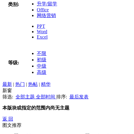
升学/留学
类别:
Office
网络营销
PPT
Word
Excel
不限
初级
等级:
中级
高级
最新
|
热门
|
热帖
|
精华
新窗
筛选:
全部主题
全部时间
排序:
最后发表
本版块或指定的范围内尚无主题
返 回
图文推荐