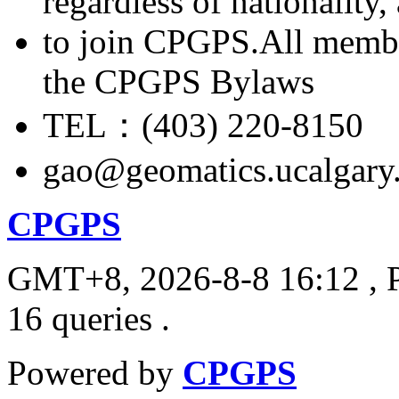
regardless of nationality
to join CPGPS.All membe
the CPGPS Bylaws
TEL：(403) 220-8150
gao@geomatics.ucalgary
CPGPS
GMT+8, 2026-8-8 16:12
, 
16 queries .
Powered by
CPGPS