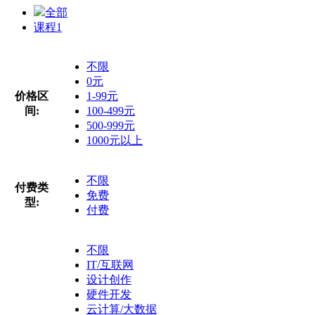
全部
课程
1
不限
0元
价格区
1-99元
间:
100-499元
500-999元
1000元以上
不限
付费类
免费
型:
付费
不限
IT/互联网
设计创作
硬件开发
云计算/大数据