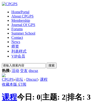
Home
Portal
About CPGPS
Membership
Journal Of GPS
Forums
Summer School
Contact
News
师资
列表样式
VIP会员
搜索
热搜:
活动
交友
discuz
CPGPS
»
论坛
›
Discuz!
›
课程
收藏本版
|
订阅
课程
今日:
0
|
主题:
2
|
排名:
3