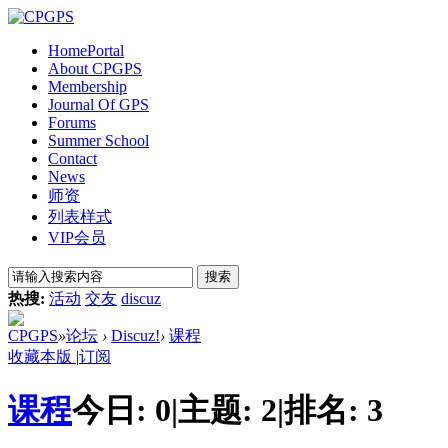
Home
Portal
About CPGPS
Membership
Journal Of GPS
Forums
Summer School
Contact
News
师资
列表样式
VIP会员
搜索
热搜:
活动
交友
discuz
CPGPS
»
论坛
›
Discuz!
›
课程
收藏本版
|
订阅
课程
今日:
0
|
主题:
2
|
排名:
3