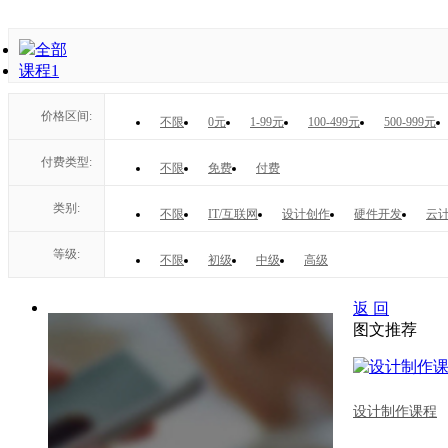
全部
课程
1
价格区间:
不限
0元
1-99元
100-499元
500-999元
付费类型:
不限
免费
付费
类别:
不限
IT/互联网
设计创作
硬件开发
云计
等级:
不限
初级
中级
高级
返 回
图文推荐
设计制作课程