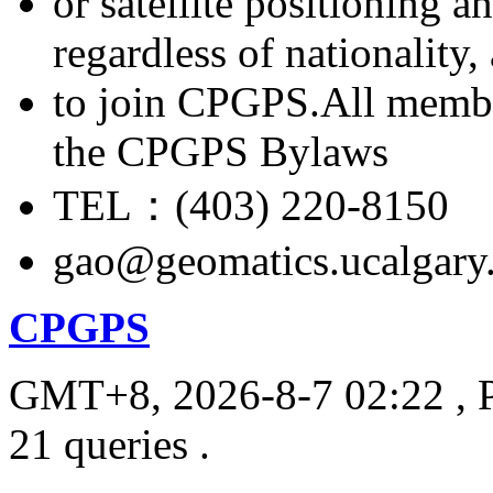
or satellite positioning 
regardless of nationality
to join CPGPS.All membe
the CPGPS Bylaws
TEL：(403) 220-8150
gao@geomatics.ucalgary
CPGPS
GMT+8, 2026-8-7 02:22
, 
21 queries .