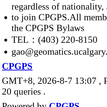
regardless of nationality
to join CPGPS.All membe
the CPGPS Bylaws
TEL：(403) 220-8150
gao@geomatics.ucalgary
CPGPS
GMT+8, 2026-8-7 13:07
, 
20 queries .
Powered by
CPGPS