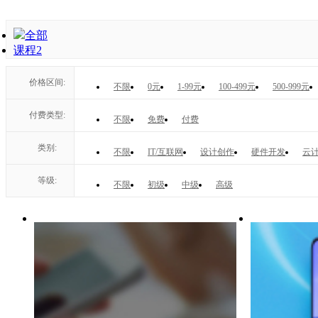
全部
课程
2
价格区间:
不限
0元
1-99元
100-499元
500-999元
付费类型:
不限
免费
付费
类别:
不限
IT/互联网
设计创作
硬件开发
云计
等级:
不限
初级
中级
高级