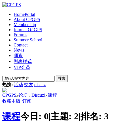
Home
Portal
About CPGPS
Membership
Journal Of GPS
Forums
Summer School
Contact
News
师资
列表样式
VIP会员
搜索
热搜:
活动
交友
discuz
CPGPS
»
论坛
›
Discuz!
›
课程
收藏本版
|
订阅
课程
今日:
0
|
主题:
2
|
排名:
3