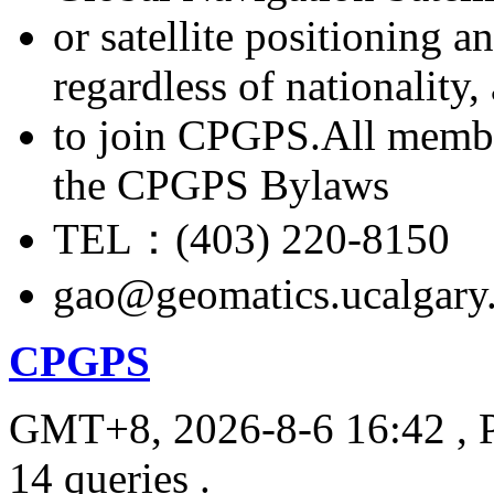
or satellite positioning 
regardless of nationality
to join CPGPS.All membe
the CPGPS Bylaws
TEL：(403) 220-8150
gao@geomatics.ucalgary
CPGPS
GMT+8, 2026-8-6 16:42
, 
14 queries .