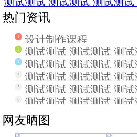
测试测试 测试测试 测试测试
热门资讯
设计制作课程
1
测试测试 测试测试 测试
2
测试测试 测试测试 测试
3
测试测试 测试测试 测试
4
测试测试 测试测试 测试
5
测试测试 测试测试 测试
6
网友晒图