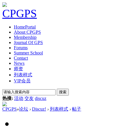
Home
Portal
About CPGPS
Membership
Journal Of GPS
Forums
Summer School
Contact
News
师资
列表样式
VIP会员
搜索
热搜:
活动
交友
discuz
CPGPS
»
论坛
›
Discuz!
›
列表样式
›
帖子