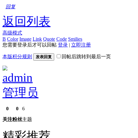
回复
返回列表
高级模式
B
Color
Image
Link
Quote
Code
Smilies
您需要登录后才可以回帖
登录
|
立即注册
本版积分规则
回帖后跳转到最后一页
发表回复
admin
管理员
0
0
6
关注
粉丝
主题
精彩推荐