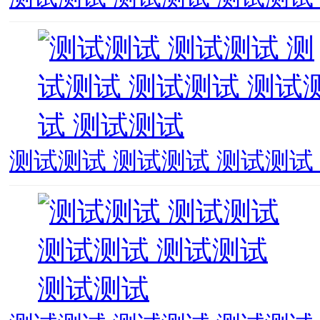
测试测试 测试测试 测试测试