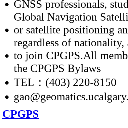
GNSS professionals, stud
Global Navigation Satell
or satellite positioning 
regardless of nationality
to join CPGPS.All membe
the CPGPS Bylaws
TEL：(403) 220-8150
gao@geomatics.ucalgary
CPGPS